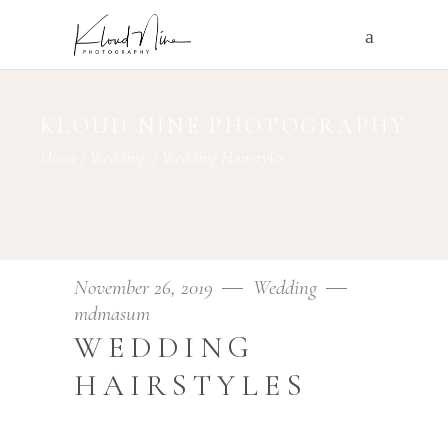
KLOUD NINE PHOTOGRAPHY
Home
/
Wedding
/
Wedding Hairstyles
November 26, 2019
Wedding
mdmasum
WEDDING
HAIRSTYLES