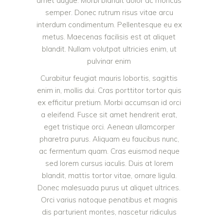
amet augue. Morbi blandit dolor ac rhoncus
semper. Donec rutrum risus vitae arcu
interdum condimentum. Pellentesque eu ex
metus. Maecenas facilisis est at aliquet
blandit. Nullam volutpat ultricies enim, ut
pulvinar enim
Curabitur feugiat mauris lobortis, sagittis
enim in, mollis dui. Cras porttitor tortor quis
ex efficitur pretium. Morbi accumsan id orci
a eleifend. Fusce sit amet hendrerit erat,
eget tristique orci. Aenean ullamcorper
pharetra purus. Aliquam eu faucibus nunc,
ac fermentum quam. Cras euismod neque
sed lorem cursus iaculis. Duis at lorem
blandit, mattis tortor vitae, ornare ligula.
Donec malesuada purus ut aliquet ultrices.
Orci varius natoque penatibus et magnis
dis parturient montes, nascetur ridiculus