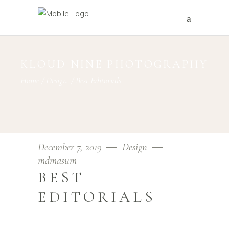
KLOUD NINE PHOTOGRAPHY
Home
/
Design
/
Best Editorials
December 7, 2019
Design
mdmasum
BEST
EDITORIALS